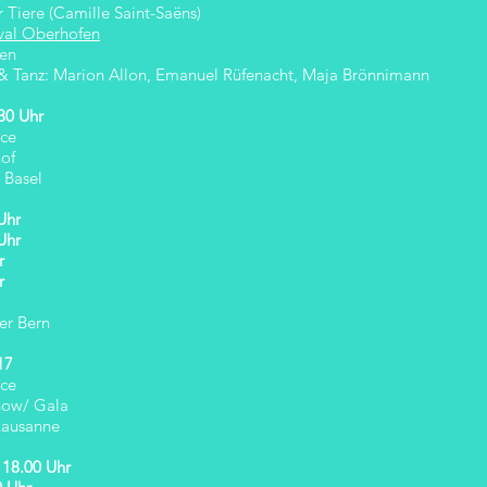
 Tiere (Camille Saint-Saëns)
val Oberhofen
gen
 Tanz: Marion Allon, Emanuel Rüfenacht, Maja Brönnimann
30 Uhr
nce
of
 Basel
Uhr
Uhr
r
r
er Bern
17
nce
how/ Gala
Lausanne
 18.00 Uhr