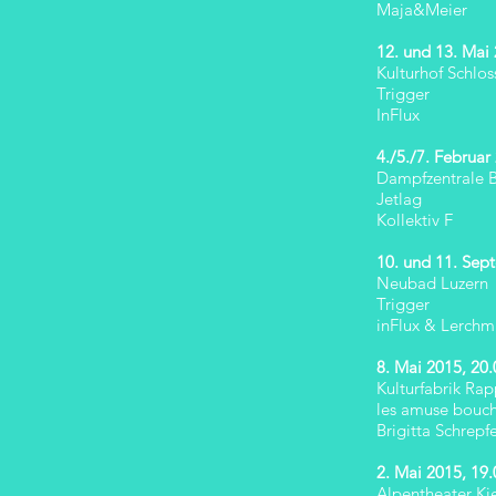
Maja&Meier
12. und 13. Mai
Kulturhof Schlos
Trigger
InFlux
4./5./7. Februar
Dampfzentrale 
Jetlag
Kollektiv F
10. und 11. Sep
Neubad Luzern
Trigger
inFlux & Lerchm
8. Mai 2015, 20.
Kulturfabrik Rap
les amuse bouc
Brigitta Schrep
2. Mai 2015, 19.
Alpentheater Ki