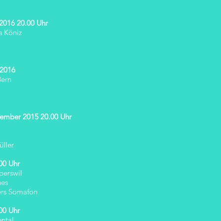
 2016 20.00 Uhr
s Köniz
 2016
Bern
tember 2015 20.00 Uhr
üller
00 Uhr
perswil
hes
fers Somafon
00 Uhr
ental