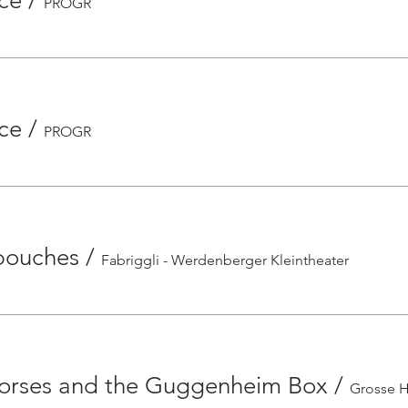
ce
/
PROGR
ce
/
PROGR
bouches
/
Fabriggli - Werdenberger Kleintheater
orses and the Guggenheim Box
/
Grosse H