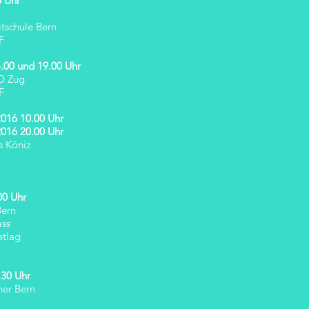
0 Uhr
itschule Bern
F
.00 und 19.00 Uhr
ID Zug
F
016 10.00 Uhr
016 20.00 Uhr
s Köniz
00 Uhr
Bern
ass
etlag
.30 Uhr
her Bern