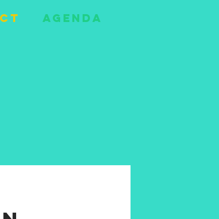
ct
agenda
e