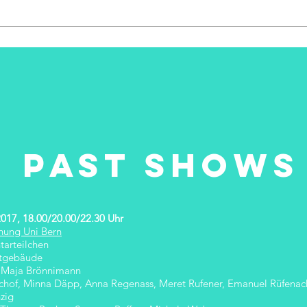
past shows
017, 18.00/20.00/22.30 Uhr
hung Uni Bern
tarteilchen
tgebäude
 Maja Brönnimann
chof, Minna Däpp, Anna Regenass, Meret Rufener, Emanuel Rüfenach
zig