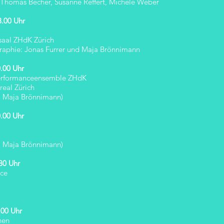
: Thomas Becher, Susanne Reffert, Michele Weber
8.00 Uhr
saal ZHdK Zürich
aphie: Jonas Furrer und Maja Brönnimann
0.00 Uhr
Performanceensemble ZHdK
real Zürich
: Maja Brönnimann)
0.00 Uhr
: Maja Brönnimann)
30 Uhr
nce
.00 Uhr
hen